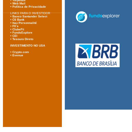
•
Torpedos
•
Web Mail
•
Política
de Privacidade
LINKS PARA O INVESTIDOR
•
Banco Santander Select
•
C6 Bank
•
Itau Personnalité
•
FII`s
•
ClubeFii
•
FundsExplore
•
CEI
•
Tesouro Direto
INVESTIMENTO NO USA
• Crypto.com
•
Evenue