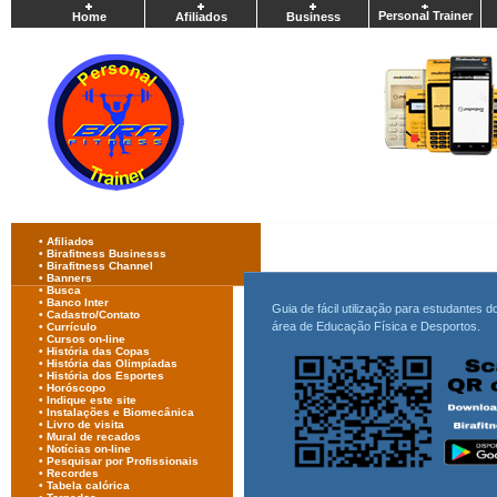
Personal Trainer
Home
Afiliados
Business
•
Afiliados
•
Birafitness Businesss
•
Birafitness Channel
•
Banners
•
Busca
•
Banco Inter
Guia de fácil utilização para estudante
•
Cadastro/Contato
área de Educação Física e Desportos.
•
Currículo
•
Cursos on-line
•
História das Copas
•
História das Olimpíadas
•
História dos Esportes
•
Horóscopo
•
Indique este site
•
Instalações e Biomecânica
•
Livro de visita
•
Mural de recados
•
Notícias on-line
•
Pesquisar por Profissionais
•
Recordes
•
Tabela calórica